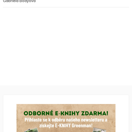
Gabriela Bódyová