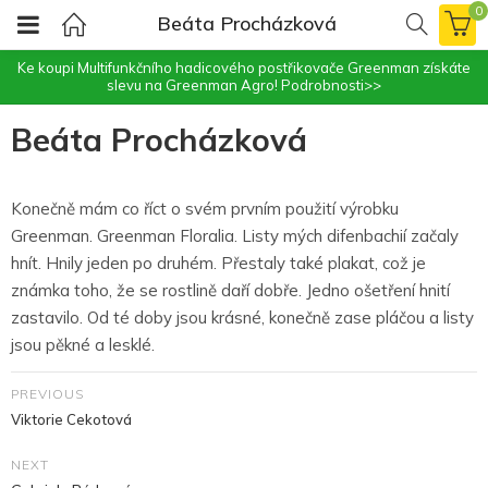
0
Beáta Procházková
Ke koupi Multifunkčního hadicového postřikovače Greenman získáte
slevu na Greenman Agro!
Podrobnosti>>
Beáta Procházková
Konečně mám co říct o svém prvním použití výrobku
Greenman. Greenman Floralia. Listy mých difenbachií začaly
hnít. Hnily jeden po druhém. Přestaly také plakat, což je
známka toho, že se rostlině daří dobře. Jedno ošetření hnití
zastavilo. Od té doby jsou krásné, konečně zase pláčou a listy
jsou pěkné a lesklé.
PREVIOUS
Viktorie Cekotová
NEXT