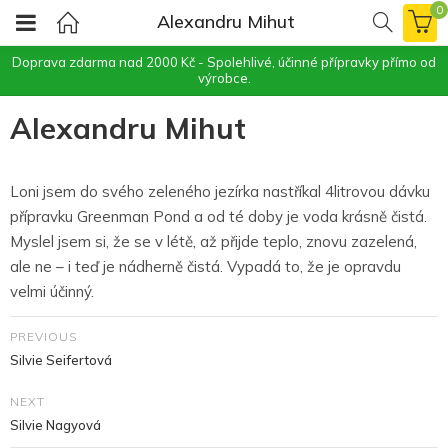
0
Alexandru Mihut
Doprava zdarma nad 2000 Kč - Spolehlivé, účinné přípravky přímo od
výrobce.
Alexandru Mihut
Loni jsem do svého zeleného jezírka nastříkal 4litrovou dávku
přípravku Greenman Pond a od té doby je voda krásně čistá.
Myslel jsem si, že se v létě, až přijde teplo, znovu zazelená,
ale ne – i teď je nádherně čistá. Vypadá to, že je opravdu
velmi účinný.
PREVIOUS
Silvie Seifertová
NEXT
Silvie Nagyová