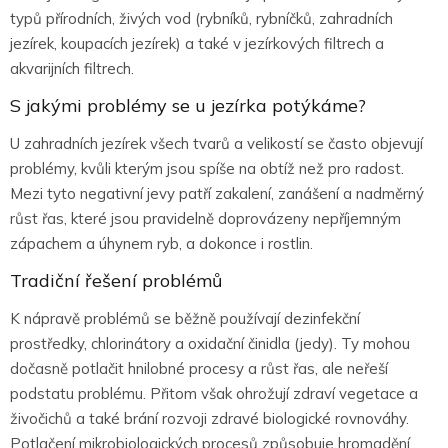
typů přírodních, živých vod (rybníků, rybníčků, zahradních
jezírek, koupacích jezírek) a také v jezírkových filtrech a
akvarijních filtrech.
S jakými problémy se u jezírka potýkáme?
U zahradních jezírek všech tvarů a velikostí se často objevují
problémy, kvůli kterým jsou spíše na obtíž než pro radost.
Mezi tyto negativní jevy patří zakalení, zanášení a nadměrný
růst řas, které jsou pravidelně doprovázeny nepříjemným
zápachem a úhynem ryb, a dokonce i rostlin.
Tradiční řešení problémů
K nápravě problémů se běžně používají dezinfekční
prostředky, chlorinátory a oxidační činidla (jedy). Ty mohou
dočasně potlačit hnilobné procesy a růst řas, ale neřeší
podstatu problému. Přitom však ohrožují zdraví vegetace a
živočichů a také brání rozvoji zdravé biologické rovnováhy.
Potlačení mikrobiologických procesů způsobuje hromadění