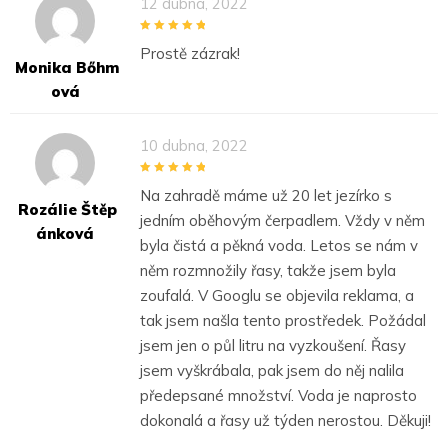
12 dubna, 2022
5
out of 5
Prostě zázrak!
Monika Bőhm
Ová
10 dubna, 2022
5
out of 5
Na zahradě máme už 20 let jezírko s
Rozálie Štěp
jedním oběhovým čerpadlem. Vždy v něm
Ánková
byla čistá a pěkná voda. Letos se nám v
něm rozmnožily řasy, takže jsem byla
zoufalá. V Googlu se objevila reklama, a
tak jsem našla tento prostředek. Požádal
jsem jen o půl litru na vyzkoušení. Řasy
jsem vyškrábala, pak jsem do něj nalila
předepsané množství. Voda je naprosto
dokonalá a řasy už týden nerostou. Děkuji!