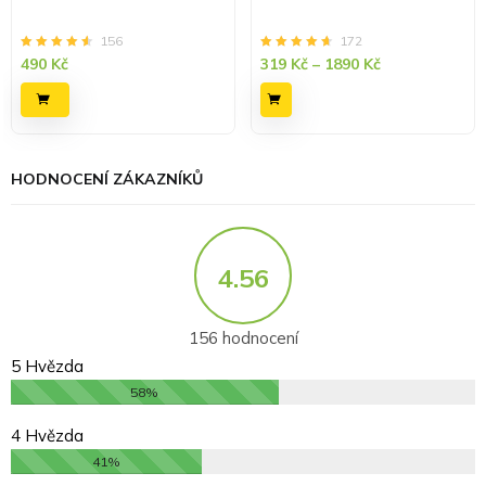
156
172
Hodnocení
z 5
Hodnocení
z 5
490
Kč
319
Kč
–
1890
Kč
4.60
4.65
HODNOCENÍ ZÁKAZNÍKŮ
4.56
156 hodnocení
5 Hvězda
58%
4 Hvězda
41%