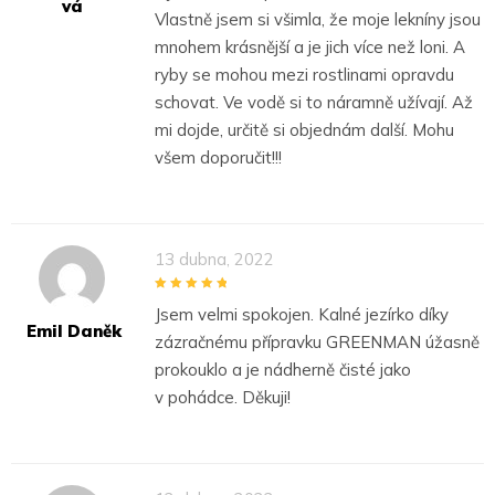
Vá
Vlastně jsem si všimla, že moje lekníny jsou
mnohem krásnější a je jich více než loni. A
ryby se mohou mezi rostlinami opravdu
schovat. Ve vodě si to náramně užívají. Až
mi dojde, určitě si objednám další. Mohu
všem doporučit!!!
13 dubna, 2022
5
out of 5
Jsem velmi spokojen. Kalné jezírko díky
Emil Daněk
zázračnému přípravku GREENMAN úžasně
prokouklo a je nádherně čisté jako
v pohádce. Děkuji!