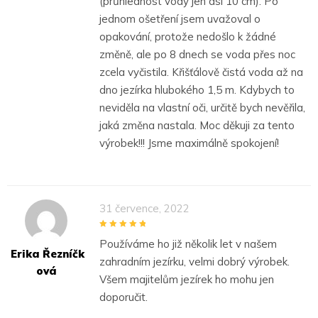
(průhlednost vody jen asi 10 cm). Po
jednom ošetření jsem uvažoval o
opakování, protože nedošlo k žádné
změně, ale po 8 dnech se voda přes noc
zcela vyčistila. Křišťálově čistá voda až na
dno jezírka hlubokého 1,5 m. Kdybych to
neviděla na vlastní oči, určitě bych nevěřila,
jaká změna nastala. Moc děkuji za tento
výrobek!!! Jsme maximálně spokojení!
31 července, 2022
5
out of 5
Používáme ho již několik let v našem
Erika Řezníčk
zahradním jezírku, velmi dobrý výrobek.
Ová
Všem majitelům jezírek ho mohu jen
doporučit.