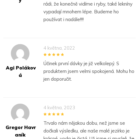
Ý
rádi, že konečně vidíme i ryby, také lekníny
vypadají mnohem lépe. Budeme ho
používat i nadále!!!!
4 května, 2022
5
out of 5
Účinek první dávky je již velkolepý. S
Agi Polákov
produktem jsem velmi spokojená. Mohu ho
Á
jen doporučit.
4 května, 2023
5
out of 5
Trvalo nám nějakou dobu, než jsme se
Gregor Havr
dočkali výsledku, ale naše malé jezírko je
Aník
krásné, voda je čistá. Už jsme si mysleli, že