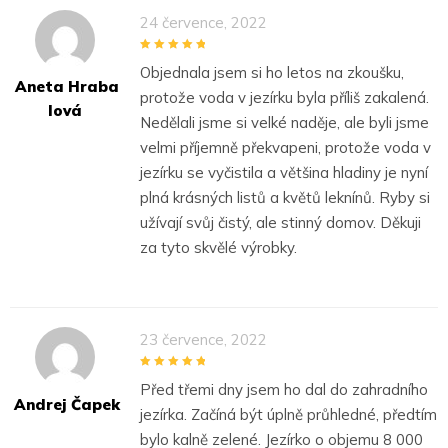
24 července, 2022
5
out of 5
Objednala jsem si ho letos na zkoušku,
Aneta Hraba
protože voda v jezírku byla příliš zakalená.
Lová
Nedělali jsme si velké naděje, ale byli jsme
velmi příjemně překvapeni, protože voda v
jezírku se vyčistila a většina hladiny je nyní
plná krásných listů a květů leknínů. Ryby si
užívají svůj čistý, ale stinný domov. Děkuji
za tyto skvělé výrobky.
23 července, 2022
5
out of 5
Před třemi dny jsem ho dal do zahradního
Andrej Čapek
jezírka. Začíná být úplně průhledné, předtím
bylo kalně zelené. Jezírko o objemu 8 000