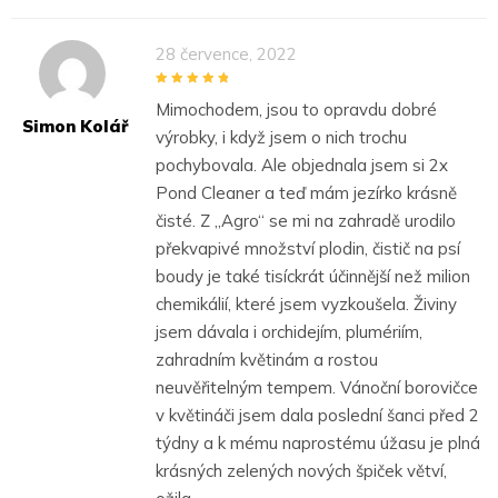
28 července, 2022
5
out of 5
Mimochodem, jsou to opravdu dobré
Simon Kolář
výrobky, i když jsem o nich trochu
pochybovala. Ale objednala jsem si 2x
Pond Cleaner a teď mám jezírko krásně
čisté. Z „Agro“ se mi na zahradě urodilo
překvapivé množství plodin, čistič na psí
boudy je také tisíckrát účinnější než milion
chemikálií, které jsem vyzkoušela. Živiny
jsem dávala i orchidejím, plumériím,
zahradním květinám a rostou
neuvěřitelným tempem. Vánoční borovičce
v květináči jsem dala poslední šanci před 2
týdny a k mému naprostému úžasu je plná
krásných zelených nových špiček větví,