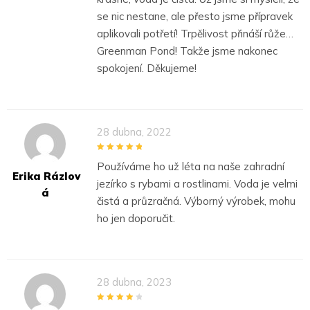
se nic nestane, ale přesto jsme přípravek
aplikovali potřetí! Trpělivost přináší růže…
Greenman Pond! Takže jsme nakonec
spokojení. Děkujeme!
28 dubna, 2022
5
out of 5
Používáme ho už léta na naše zahradní
Erika Rázlov
jezírko s rybami a rostlinami. Voda je velmi
Á
čistá a průzračná. Výborný výrobek, mohu
ho jen doporučit.
28 dubna, 2023
4
out of 5