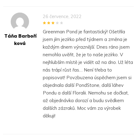
26 července, 2022
3
out of
Greenman Pond je fantastický! Ošetřila
5
Táňa Barboří
jsem jím jezírko před týdnem a změna je
Ková
každým dnem výraznější. Dnes ráno jsem
nemohla uvěřit, že je to naše jezírko. V
nejhlubším místě je vidět až na dno. Už léta
nás trápí růst řas… Není třeba to
popisovat! Povzbuzena úspěchem jsem si
objednala další PondStone, další láhev
Pondu a další Floralii. Nemohu se dočkat,
až objednávka dorazí a budu svědkem
dalších zázraků. Moc vám za výrobek
děkuji!