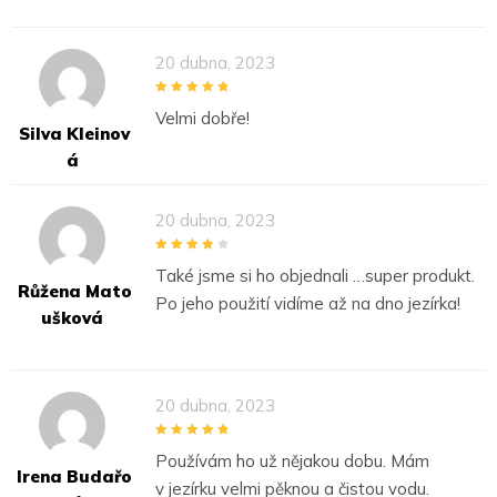
20 dubna, 2023
5
out of 5
Velmi dobře!
Silva Kleinov
Á
20 dubna, 2023
4
out of 5
Také jsme si ho objednali …super produkt.
Růžena Mato
Po jeho použití vidíme až na dno jezírka!
Ušková
20 dubna, 2023
5
out of 5
Používám ho už nějakou dobu. Mám
Irena Budařo
v jezírku velmi pěknou a čistou vodu.