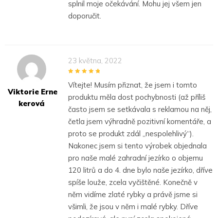
splnil moje očekávání. Mohu jej všem jen
doporučit.
23 května, 2022
5
out of 5
Vítejte! Musím přiznat, že jsem i tomto
Viktorie Erne
produktu měla dost pochybnosti (až příliš
Kerová
často jsem se setkávala s reklamou na něj,
četla jsem výhradně pozitivní komentáře, a
proto se produkt zdál „nespolehlivý“).
Nakonec jsem si tento výrobek objednala
pro naše malé zahradní jezírko o objemu
120 litrů a do 4. dne bylo naše jezírko, dříve
spíše louže, zcela vyčištěné. Konečně v
něm vidíme zlaté rybky a právě jsme si
všimli, že jsou v něm i malé rybky. Dříve