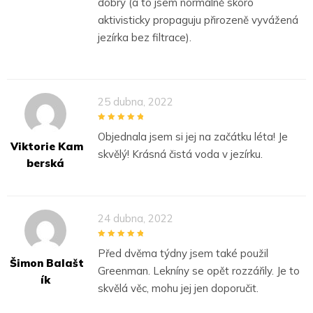
dobrý (a to jsem normálně skoro
aktivisticky propaguju přirozeně vyvážená
jezírka bez filtrace).
25 dubna, 2022
5
out of 5
Objednala jsem si jej na začátku léta! Je
Viktorie Kam
skvělý! Krásná čistá voda v jezírku.
Berská
24 dubna, 2022
5
out of 5
Před dvěma týdny jsem také použil
Šimon Balašt
Greenman. Lekníny se opět rozzářily. Je to
Ík
skvělá věc, mohu jej jen doporučit.