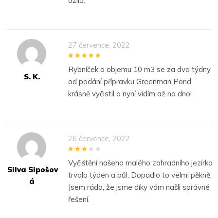
ožila.
27 července, 2022
5
out of 5
Rybníček o objemu 10 m3 se za dva týdny
S. K.
od podání přípravku Greenman Pond
krásně vyčistil a nyní vidím až na dno!
26 července, 2022
3
out of
Vyčištění našeho malého zahradního jezírka
5
Silva Sipošov
trvalo týden a půl. Dopadlo to velmi pěkně.
Á
Jsem ráda, že jsme díky vám našli správné
řešení.