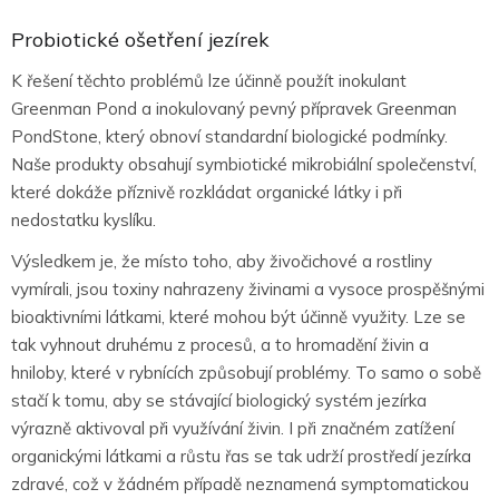
Probiotické ošetření jezírek
K řešení těchto problémů lze účinně použít inokulant
Greenman Pond a inokulovaný pevný přípravek Greenman
PondStone, který obnoví standardní biologické podmínky.
Naše produkty obsahují symbiotické mikrobiální společenství,
které dokáže příznivě rozkládat organické látky i při
nedostatku kyslíku.
Výsledkem je, že místo toho, aby živočichové a rostliny
vymírali, jsou toxiny nahrazeny živinami a vysoce prospěšnými
bioaktivními látkami, které mohou být účinně využity. Lze se
tak vyhnout druhému z procesů, a to hromadění živin a
hniloby, které v rybnících způsobují problémy. To samo o sobě
stačí k tomu, aby se stávající biologický systém jezírka
výrazně aktivoval při využívání živin. I při značném zatížení
organickými látkami a růstu řas se tak udrží prostředí jezírka
zdravé, což v žádném případě neznamená symptomatickou