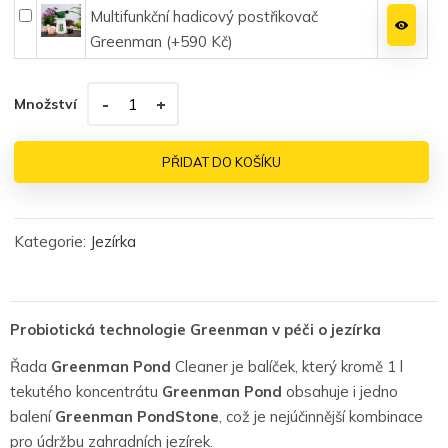
Multifunkční hadicový postřikovač
Greenman (+
590
Kč
)
Množství
Množství
PŘIDAT DO KOŠÍKU
Kategorie:
Jezírka
Probiotická technologie Greenman v péči o jezírka
Řada
Greenman Pond
Cleaner je balíček, který kromě 1 l
tekutého koncentrátu
Greenman Pond
obsahuje i jedno
balení
Greenman PondStone
, což je nejúčinnější kombinace
pro údržbu zahradních jezírek.