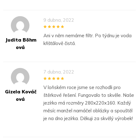
9 dubna, 2022
5
out of 5
Ani v něm nemáme filtr. Po týdnu je voda
Judita Böhm
křišťálově čistá.
Ová
7 dubna, 2022
5
out of 5
V loňském roce jsme se rozhodli pro
Gizela Kováč
štěrkové řešení. Fungovalo to skvěle. Naše
Ová
jezírko má rozměry 280x220x160. Každý
měsíc manžel namáčel oblázky a spouštěl
je na dno jezírka. Děkuji za skvělý výrobek!