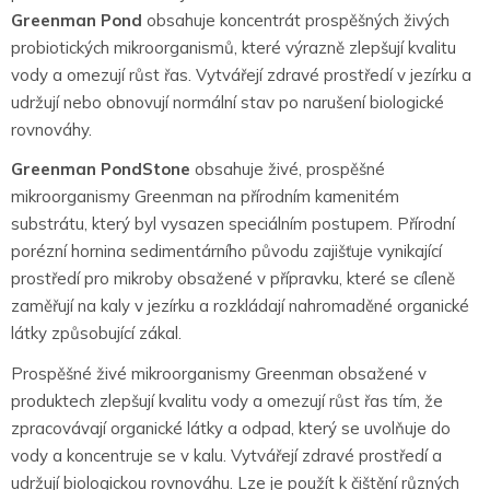
Greenman Pond
obsahuje koncentrát prospěšných živých
probiotických mikroorganismů, které výrazně zlepšují kvalitu
vody a omezují růst řas. Vytvářejí zdravé prostředí v jezírku a
udržují nebo obnovují normální stav po narušení biologické
rovnováhy.
Greenman PondStone
obsahuje živé, prospěšné
mikroorganismy Greenman na přírodním kamenitém
substrátu, který byl vysazen speciálním postupem. Přírodní
porézní hornina sedimentárního původu zajišťuje vynikající
prostředí pro mikroby obsažené v přípravku, které se cíleně
zaměřují na kaly v jezírku a rozkládají nahromaděné organické
látky způsobující zákal.
Prospěšné živé mikroorganismy Greenman obsažené v
produktech zlepšují kvalitu vody a omezují růst řas tím, že
zpracovávají organické látky a odpad, který se uvolňuje do
vody a koncentruje se v kalu. Vytvářejí zdravé prostředí a
udržují biologickou rovnováhu. Lze je použít k čištění různých