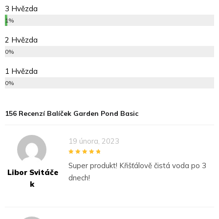
3 Hvězda
1%
2 Hvězda
0%
1 Hvězda
0%
156 Recenzí
Balíček Garden Pond Basic
19 února, 2023
5
out of 5
Super produkt! Křišťálově čistá voda po 3
Libor Svitáče
dnech!
K