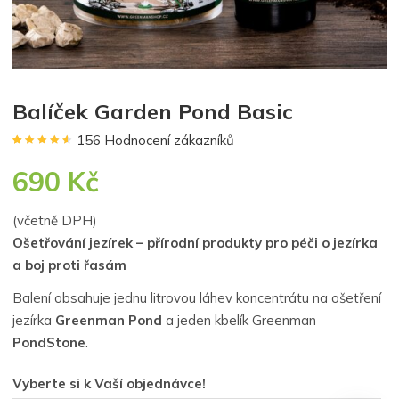
Balíček Garden Pond Basic
156
Hodnocení zákazníků
Hodnoceno
156
4.56
z 5 na
690
Kč
základě
hodnocení
zákazníků
(včetně DPH)
Ošetřování jezírek – přírodní produkty pro péči o jezírka
a boj proti řasám
Balení obsahuje jednu litrovou láhev koncentrátu na ošetření
jezírka
Greenman Pond
a jeden kbelík Greenman
PondStone
.
Vyberte si k Vaší objednávce!