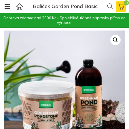
0
Balíček Garden Pond Basic
Doprava zdarma nad 2000 Kč - Spolehlivé, účinné přípravky přímo od
výrobce.