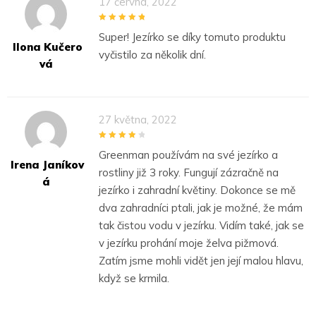
17 června, 2022
5
out of 5
Super! Jezírko se díky tomuto produktu
Ilona Kučero
vyčistilo za několik dní.
Vá
27 května, 2022
4
out of 5
Greenman používám na své jezírko a
Irena Janíkov
rostliny již 3 roky. Fungují zázračně na
Á
jezírko i zahradní květiny. Dokonce se mě
dva zahradníci ptali, jak je možné, že mám
tak čistou vodu v jezírku. Vidím také, jak se
v jezírku prohání moje želva pižmová.
Zatím jsme mohli vidět jen její malou hlavu,
když se krmila.