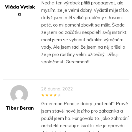
Nechci ten výrobek příliš propagovat, ale
Vláďa Vytisk
myslím, že je velmi dobrý. Vyčistil mi jezírko,
A
i když jsem měl velké problémy s řasami,
poté, co mi pomohl zbavit se mšic. Škoda,
že jsem od začátku nespolehl svůj instinkt,
mohl jsem se vyhnout několika výměnám
vody. Ale jsem rád, že jsem na něj přišel a
že je pro rostliny velmi užitečný. Děkuji
společnosti Greenman!!!
26 dubna, 2022
4
out of 5
Greenman Pond je dobrý „materiál“! Právě
Tibor Beran
jsem stavěl nové jezírko pro zákazníka a
použil jsem ho. Fungovalo to. Jako zahradní
architekt neusiluji o kvalitu, ale je opravdu