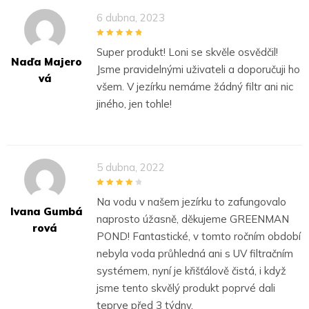
6 dubna, 2023
5
out of 5
Super produkt! Loni se skvěle osvědčil!
Naďa Majero
Jsme pravidelnými uživateli a doporučuji ho
Vá
všem. V jezírku nemáme žádný filtr ani nic
jiného, jen tohle!
5 dubna, 2022
4
out of 5
Na vodu v našem jezírku to zafungovalo
Ivana Gumbá
naprosto úžasně, děkujeme GREENMAN
Rová
POND! Fantastické, v tomto ročním období
nebyla voda průhledná ani s UV filtračním
systémem, nyní je křišťálově čistá, i když
jsme tento skvělý produkt poprvé dali
teprve před 3 týdny.