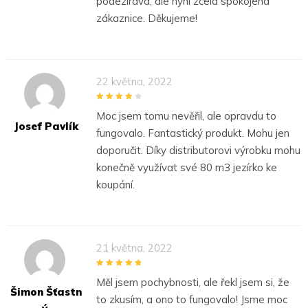
podezíravá, ale nyní zcela spokojená
zákaznice. Děkujeme!
22 května, 2022
4
out of 5
Moc jsem tomu nevěřil, ale opravdu to
Josef Pavlík
fungovalo. Fantastický produkt. Mohu jen
doporučit. Díky distributorovi výrobku mohu
konečně využívat své 80 m3 jezírko ke
koupání.
21 května, 2022
5
out of 5
Měl jsem pochybnosti, ale řekl jsem si, že
Šimon Šťastn
to zkusím, a ono to fungovalo! Jsme moc