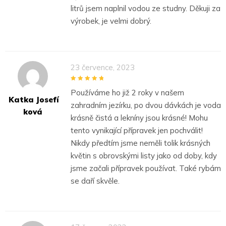
litrů jsem naplnil vodou ze studny. Děkuji za
výrobek, je velmi dobrý.
23 července, 2023
5
out of 5
Používáme ho již 2 roky v našem
Katka Josefí
zahradním jezírku, po dvou dávkách je voda
Ková
krásně čistá a lekníny jsou krásné! Mohu
tento vynikající přípravek jen pochválit!
Nikdy předtím jsme neměli tolik krásných
květin s obrovskými listy jako od doby, kdy
jsme začali přípravek používat. Také rybám
se daří skvěle.