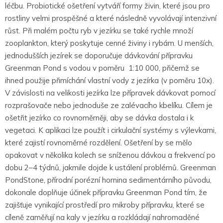
léčbu. Probiotické ošetření vytváří formy živin, které jsou pro
rostliny velmi prospěšné a které následně vyvolávají intenzivní
růst. Při malém počtu ryb v jezírku se také rychle množí
zooplankton, který poskytuje cenné živiny i rybám. U menších,
jednodušších jezírek se doporučuje dávkování přípravku
Greenman Pond s vodou v poměru 1:10 000, přičemž se
ihned použije
přimíchání
vlastní vody z jezírka (v poměru 10x).
V závislosti na velikosti jezírka lze přípravek dávkovat pomocí
rozprašovače nebo jednoduše ze zalévacího kbelíku. Cílem je
ošetřit jezírko co
rovnoměrněji
, aby se dávka dostala i k
vegetaci. K aplikaci lze použít i cirkulační systémy s výlevkami,
které zajistí rovnoměrné rozdělení. Ošetření by se mělo
opakovat v několika kolech se sníženou dávkou a frekvencí po
dobu 2–4 týdnů, jakmile dojde k ustálení problémů. Greenman
PondStone, přírodní porézní hornina sedimentárního původu,
dokonale doplňuje účinek přípravku Greenman Pond tím, že
zajišťuje vynikající prostředí pro mikroby přípravku, které se
cíleně zaměřují na kaly v jezírku a rozkládají nahromaděné