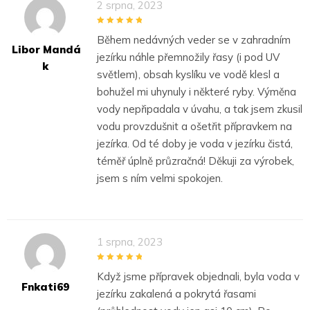
2 srpna, 2023
5
out of 5
Během nedávných veder se v zahradním
Libor Mandá
jezírku náhle přemnožily řasy (i pod UV
K
světlem), obsah kyslíku ve vodě klesl a
bohužel mi uhynuly i některé ryby. Výměna
vody nepřipadala v úvahu, a tak jsem zkusil
vodu provzdušnit a ošetřit přípravkem na
jezírka. Od té doby je voda v jezírku čistá,
téměř úplně průzračná! Děkuji za výrobek,
jsem s ním velmi spokojen.
1 srpna, 2023
5
out of 5
Když jsme přípravek objednali, byla voda v
Fnkati69
jezírku zakalená a pokrytá řasami