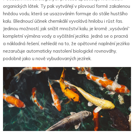
organických látek.
T
y pak
vytvářejí v plovoucí formě zakalenou
hnědou vodu, která se usazováním formuje do stále hustšího
kalu. Blednoucí účinek chemikálií vyvolává hnilobu i růst řas.
Jedinou možností, jak snížit množství kalu, je kromě „vysávání“
kompletní výměna vody a vyčištění jezírka. Jedná se o pracná
a nákladná řešení, nehledě na to, že opětovné naplnění jezírka
nezaručuje automaticky nastolení biologické rovnováhy,
podobně jako u nově vybudovaných jezírek.