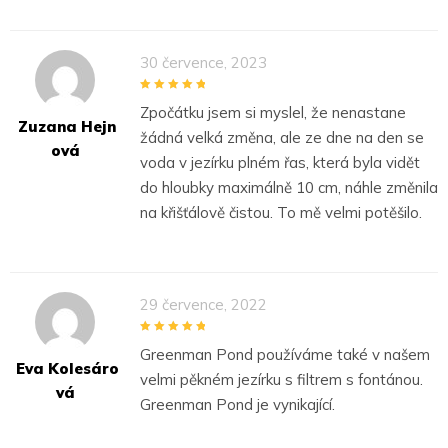
30 července, 2023
5
out of 5
Zpočátku jsem si myslel, že nenastane
Zuzana Hejn
žádná velká změna, ale ze dne na den se
Ová
voda v jezírku plném řas, která byla vidět
do hloubky maximálně 10 cm, náhle změnila
na křišťálově čistou. To mě velmi potěšilo.
29 července, 2022
5
out of 5
Greenman Pond používáme také v našem
Eva Kolesáro
velmi pěkném jezírku s filtrem s fontánou.
Vá
Greenman Pond je vynikající.