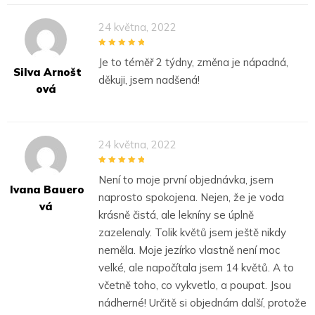
24 května, 2022
5
out of 5
Je to téměř 2 týdny, změna je nápadná,
Silva Arnošt
děkuji, jsem nadšená!
Ová
24 května, 2022
5
out of 5
Není to moje první objednávka, jsem
Ivana Bauero
naprosto spokojena. Nejen, že je voda
Vá
krásně čistá, ale lekníny se úplně
zazelenaly. Tolik květů jsem ještě nikdy
neměla. Moje jezírko vlastně není moc
velké, ale napočítala jsem 14 květů. A to
včetně toho, co vykvetlo, a poupat. Jsou
nádherné! Určitě si objednám další, protože