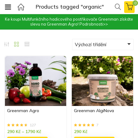
0
Products tagged "organic"
Ke koupi Multifunkčního hadicového postřikovače Greenman získáte
slevu na Greenman Agro!
Podrobnosti>>
Výchozí třídění
Greenman Agro
Greenman AlgiNova
127
7
Hodnocení
z 5
Hodnocení
z 5
290
Kč
–
1790
Kč
290
Kč
4.64
4.86