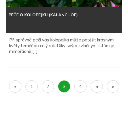
PÉČE O KOLOPEJKU (KALANCHOE)
Při správné péči vás kolopejka může potěšit krásnými
květy téměř po celý rok. Díky svým zvlněným listům je
mimořádně [...]
«
1
2
3
4
5
»