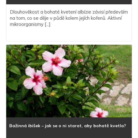
Dlouhověkost a bohaté kvetení albízie závisí především
na tom, co se děje v půdě kolem jejích kořenů. Aktivní
mikroorganismy [...]
Bažinná ibišek – jak se o ni starat, aby bohatě kvetla?