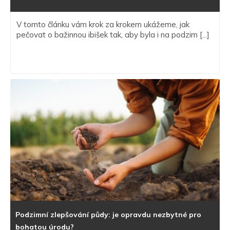
V tomto článku vám krok za krokem ukážeme, jak
pečovat o bažinnou ibišek tak, aby byla i na podzim [...]
Podzimní zlepšování půdy: je opravdu nezbytné pro
bohatou úrodu?