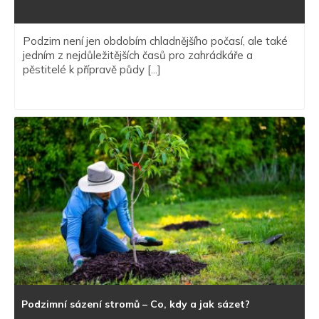
Podzim není jen obdobím chladnějšího počasí, ale také
jedním z nejdůležitějších časů pro zahrádkáře a
pěstitelé k přípravě půdy [...]
Podzimní sázení stromů – Co, kdy a jak sázet?