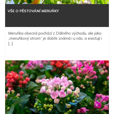
VŠE O PĚSTOVÁNÍ MERUŇKY
Meruňka obecná pochází z Dálného východu, ale jako
„meruňkový strom“ je dobře známá i u nás, a existují i
[...]