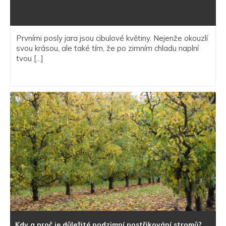
Prvními posly jara jsou cibulové květiny. Nejenže okouzlí
svou krásou, ale také tím, že po zimním chladu naplní
tvou [...]
Kdy a proč je důležité podzimní postřikování stromů?