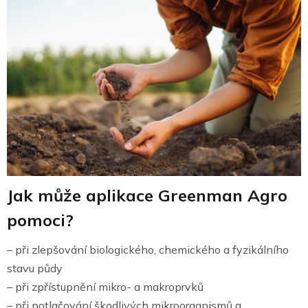
Jak může aplikace Greenman Agro
pomoci?
– při zlepšování biologického, chemického a fyzikálního
stavu půdy
– při zpřístupnění mikro- a makroprvků
– při potlačování škodlivých mikroorganismů a