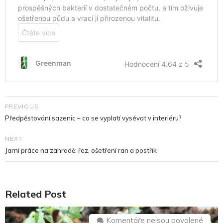
PREVIOUS
Předpěstování sazenic – co se vyplatí vysévat v interiéru?
NEXT
Jarní práce na zahradě: řez, ošetření ran a postřik
Related Post
u
Komentáře nejsou povolené