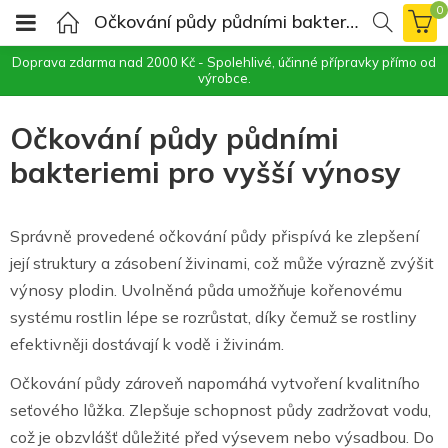
0
Očkování půdy půdními bakteriemi pro vyšší výnosy
Doprava zdarma nad 2000 Kč - Spolehlivé, účinné přípravky přímo od
výrobce.
Očkování půdy půdními
bakteriemi pro vyšší výnosy
Správně provedené očkování půdy přispívá ke zlepšení
její struktury a zásobení živinami, což může výrazně zvýšit
výnosy plodin. Uvolněná půda umožňuje kořenovému
systému rostlin lépe se rozrůstat, díky čemuž se rostliny
efektivněji dostávají k vodě i živinám.
Očkování půdy zároveň napomáhá vytvoření kvalitního
seťového lůžka. Zlepšuje schopnost půdy zadržovat vodu,
což je obzvlášť důležité před výsevem nebo výsadbou. Do