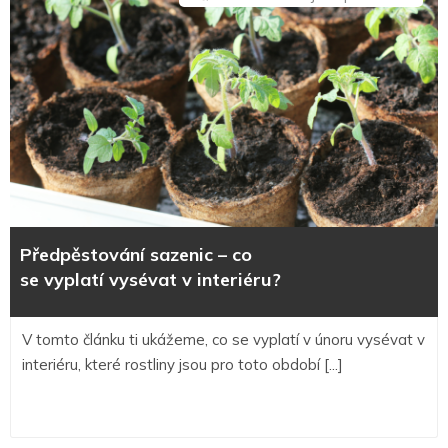
textu
s
názv
Předp
co
se vyp
Předpěstování sazenic – co
se vyplatí vysévat v interiéru?
V tomto článku ti ukážeme, co se vyplatí v únoru vysévat v
interiéru, které rostliny jsou pro toto období [...]