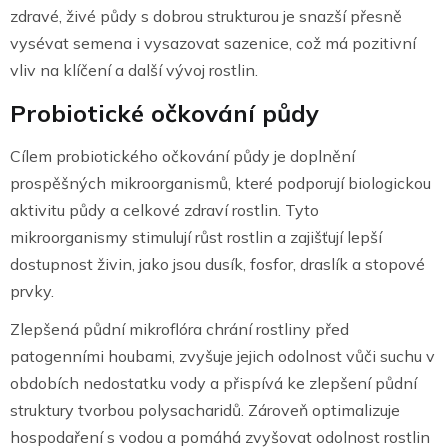
zdravé, živé půdy s dobrou strukturou je snazší přesně
vysévat semena i vysazovat sazenice, což má pozitivní
vliv na klíčení a další vývoj rostlin.
Probiotické očkování půdy
Cílem probiotického očkování půdy je doplnění
prospěšných mikroorganismů, které podporují biologickou
aktivitu půdy a celkové zdraví rostlin. Tyto
mikroorganismy stimulují růst rostlin a zajišťují lepší
dostupnost živin, jako jsou dusík, fosfor, draslík a stopové
prvky.
Zlepšená půdní mikroflóra chrání rostliny před
patogenními houbami, zvyšuje jejich odolnost vůči suchu v
obdobích nedostatku vody a přispívá ke zlepšení půdní
struktury tvorbou polysacharidů. Zároveň optimalizuje
hospodaření s vodou a pomáhá zvyšovat odolnost rostlin