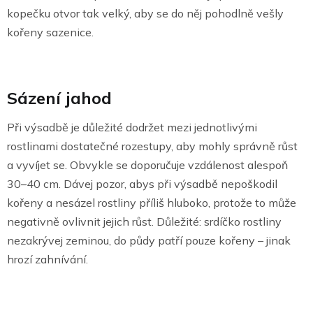
kopečku otvor tak velký, aby se do něj pohodlně vešly
kořeny sazenice.
Sázení jahod
Při výsadbě je důležité dodržet mezi jednotlivými
rostlinami dostatečné rozestupy, aby mohly správně růst
a vyvíjet se. Obvykle se doporučuje vzdálenost alespoň
30–40 cm. Dávej pozor, abys při výsadbě nepoškodil
kořeny a nesázel rostliny příliš hluboko, protože to může
negativně ovlivnit jejich růst. Důležité: srdíčko rostliny
nezakrývej zeminou, do půdy patří pouze kořeny – jinak
hrozí zahnívání.