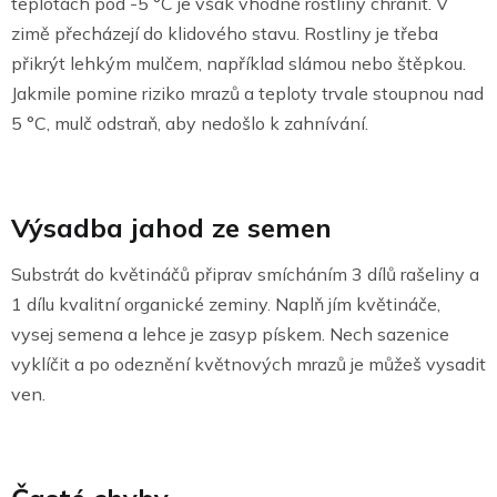
teplotách pod -5 °C je však vhodné rostliny chránit. V
zimě přecházejí do klidového stavu. Rostliny je třeba
přikrýt lehkým mulčem, například slámou nebo štěpkou.
Jakmile pomine riziko mrazů a teploty trvale stoupnou nad
5 °C, mulč odstraň, aby nedošlo k zahnívání.
Výsadba jahod ze semen
Substrát do květináčů připrav smícháním 3 dílů rašeliny a
1 dílu kvalitní organické zeminy. Naplň jím květináče,
vysej semena a lehce je zasyp pískem. Nech sazenice
vyklíčit a po odeznění květnových mrazů je můžeš vysadit
ven.