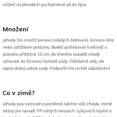
můžeš na jahodách pochutnávat až do října.
Množení
Jahody lze množit pomocí mladých šlahounů, koncem léta
nebo začátkem podzimu. Budeš potřebovat květináč o
průměru přibližně 10 cm, do kterého zasadíš mladý
výhonek do živinami bohaté půdy. Důkladně zalij, ale
zajisti dobrý odtok vody. Podpoříš tím rychlé zakořenění.
Co v zimě?
Jahody jsou vytrvalé a poměrně odolné vůči chladu, mírné
mrazy jim nevadí. Při silných mrazech, výkyvech teplot a