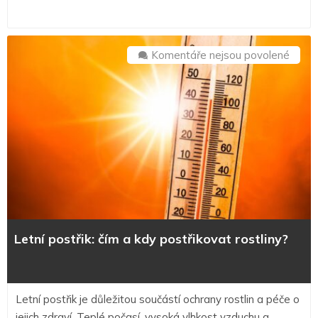
u
Komentáře nejsou povolené
textu
s
názv
Letní
postři
čím
a
kdy
postř
rostli
Letní postřik: čím a kdy postřikovat rostliny?
Letní postřik je důležitou součástí ochrany rostlin a péče o
jejich zdraví. Teplé počasí, vysoká vlhkost vzduchu a