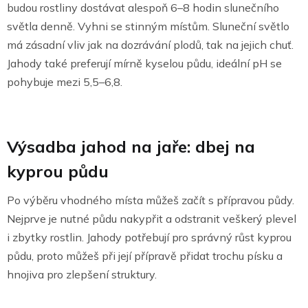
budou rostliny dostávat alespoň 6–8 hodin slunečního
světla denně. Vyhni se stinným místům. Sluneční světlo
má zásadní vliv jak na dozrávání plodů, tak na jejich chuť.
Jahody také preferují mírně kyselou půdu, ideální pH se
pohybuje mezi 5,5–6,8.
Výsadba jahod na jaře: dbej na
kyprou půdu
Po výběru vhodného místa můžeš začít s přípravou půdy.
Nejprve je nutné půdu nakypřit a odstranit veškerý plevel
i zbytky rostlin. Jahody potřebují pro správný růst kyprou
půdu, proto můžeš při její přípravě přidat trochu písku a
hnojiva pro zlepšení struktury.