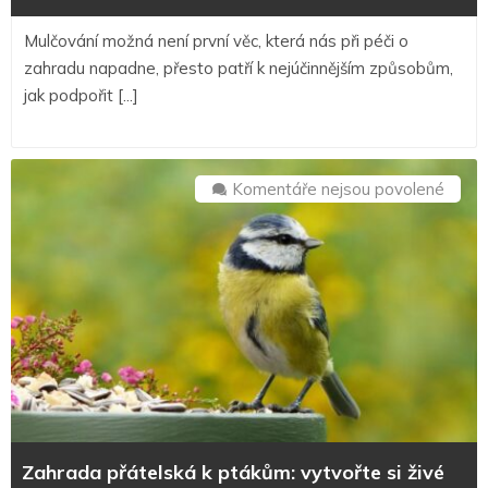
Mulčování možná není první věc, která nás při péči o
zahradu napadne, přesto patří k nejúčinnějším způsobům,
jak podpořit [...]
u
Komentáře nejsou povolené
textu
s
názv
Zahr
přáte
k
ptáků
vytvo
si
živé
Zahrada přátelská k ptákům: vytvořte si živé
přírod