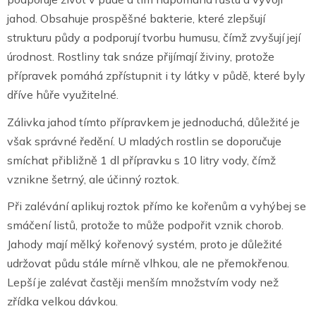
jahod. Obsahuje prospěšné bakterie, které zlepšují
strukturu půdy a podporují tvorbu humusu, čímž zvyšují její
úrodnost. Rostliny tak snáze přijímají živiny, protože
přípravek pomáhá zpřístupnit i ty látky v půdě, které byly
dříve hůře využitelné.
Zálivka jahod tímto přípravkem je jednoduchá, důležité je
však správné ředění. U mladých rostlin se doporučuje
smíchat přibližně 1 dl přípravku s 10 litry vody, čímž
vznikne šetrný, ale účinný roztok.
Při zalévání aplikuj roztok přímo ke kořenům a vyhýbej se
smáčení listů, protože to může podpořit vznik chorob.
Jahody mají mělký kořenový systém, proto je důležité
udržovat půdu stále mírně vlhkou, ale ne přemokřenou.
Lepší je zalévat častěji menším množstvím vody než
zřídka velkou dávkou.