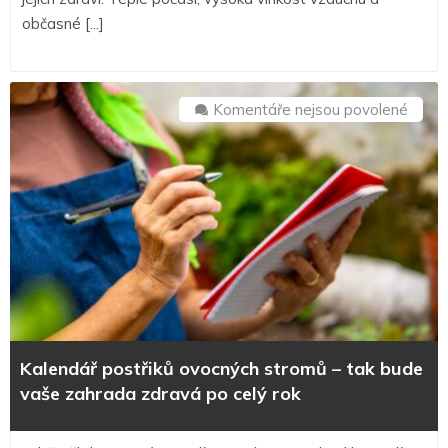
občasné [...]
u
Komentáře nejsou povolené
textu
s
názv
Kalen
postř
ovocn
stro
–
tak
bude
Kalendář postřiků ovocných stromů – tak bude
vaše
vaše zahrada zdravá po celý rok
zahra
zdrav