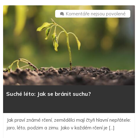
u
Komentáře nejsou povolené
textu
s
názv
Suché
léto:
Jak
se
bránit
suchu
Suché léto: Jak se bránit suchu?
Jak praví známé rčení, zemědělci mají čtyři hlavní nepřátele:
jaro, léto, podzim a zimu. Jako v každém rčení je [...]