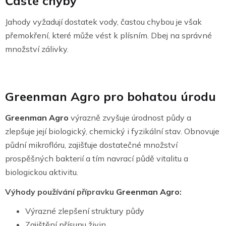
Časté chyby
Jahody vyžadují dostatek vody, častou chybou je však
přemokření, které může vést k plísním. Dbej na správné
množství zálivky.
Greenman Agro pro bohatou úrodu
Greenman Agro
výrazně zvyšuje úrodnost půdy a
zlepšuje její biologický, chemický i fyzikální stav. Obnovuje
půdní mikroflóru, zajišťuje dostatečné množství
prospěšných bakterií a tím navrací půdě vitalitu a
biologickou aktivitu.
Výhody používání přípravku
Greenman Agro
:
Výrazné zlepšení struktury půdy
Zajištění přísunu živin