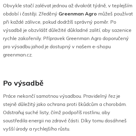
Obvykle stačí zalévat jednou až dvakrát týdně, v teplejším
období i častěji. Zředěný
Greenman Agro
můžeš používat
při každé zálivce, pokud dodržíš správný poměr. Po
výsadbě je obzvlášť důležité důkladné zalití, aby sazenice
rychle zakořenily. Přípravek Greenman Agro doporučený
pro výsadbu jahod je dostupný v našem e-shopu
greenman.cz.
Po výsadbě
Práce nekončí samotnou výsadbou. Pravidelný řez je
stejně důležitý jako ochrana proti škůdcům a chorobám.
Odstraňuj suché listy, čímž podpoříš rostlinu, aby
soustředila energii na zdravé části. Díky tomu dosáhneš
vyšší úrody a rychlejšího růstu.