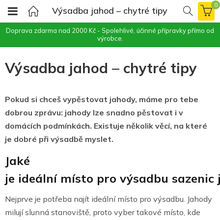
0
Výsadba jahod – chytré tipy
Doprava zdarma nad 2000 Kč - Spolehlivé, účinné přípravky přímo od
výrobce.
Výsadba jahod – chytré tipy
Pokud si chceš vypěstovat jahody, máme pro tebe
dobrou zprávu: jahody lze snadno pěstovat i v
domácích podmínkách. Existuje několik věcí, na které
je dobré při výsadbě myslet.
Jaké
je ideální místo pro výsadbu sazenic
Nejprve je potřeba najít ideální místo pro výsadbu. Jahody
milují slunná stanoviště, proto vyber takové místo, kde