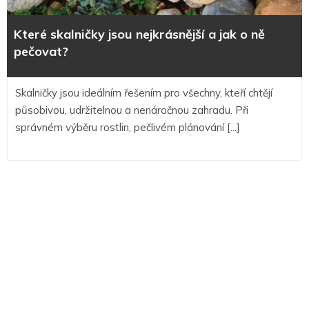
jak
o
Které skalničky jsou nejkrásnější a jak o ně
ně
pečovat?
pečov
Skalničky jsou ideálním řešením pro všechny, kteří chtějí
působivou, udržitelnou a nenáročnou zahradu. Při
správném výběru rostlin, pečlivém plánování [...]