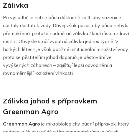
Zálivka
Po výsadbě je nutné půdu důkladně zalít, aby sazenice
dostaly dostatek vody. Dávej však pozor, aby půda nebyla
přemokřená, protože nadměrná zálivka škodí růstu i zdraví
rostlin. Obvykle stačí vydatná zálivka jednou týdně. V
horkých létech je však obtížné určit ideální množství vody,
proto se pěstitelům jahod doporučuje pěstování ve
vyvýšených záhonech – zajišťují lepší odvodnění a
rovnoměrnější rozložení vlhkosti.
Zálivka jahod s přípravkem
Greenman Agro
Greenman Agro
je mikrobiologický půdní přípravek, který
podporuje život v půdě a tím napomáhá růstu a vývoji