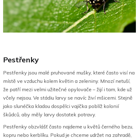
Pestřenky
Pestřenky jsou malé pruhované mušky, které často visí na
místě ve vzduchu kolem květin a zeleniny. Mnozí netuší,
že patří mezi velmi užitečné opylovače – žijí i tam, kde už
včely nejsou. Ve stádiu larvy se navíc živí mšicemi. Stejně
jako slunéčka kladou dospělci vajíčka poblíž kolonií
škůdců, aby měly larvy dostatek potravy.
Pestřenky obzvlášť často najdeme u květů černého bezu,
kopru nebo kerblíku. Pokud je chceme udržet na zahradě,