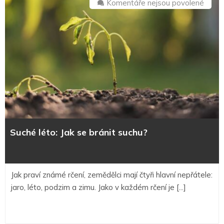
u
Komentáře nejsou povolené
textu
s
názv
Suché
léto:
Jak
se
bránit
suchu
Suché léto: Jak se bránit suchu?
Jak praví známé rčení, zemědělci mají čtyři hlavní nepřátele:
jaro, léto, podzim a zimu. Jako v každém rčení je [...]