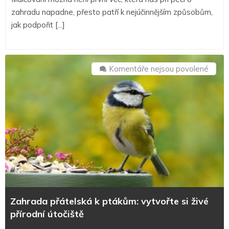
zahradu napadne, přesto patří k nejúčinnějším způsobům,
jak podpořit [...]
u
Komentáře nejsou povolené
textu
s
názv
Zahr
přáte
k
ptáků
vytvo
si
živé
Zahrada přátelská k ptákům: vytvořte si živé
přírod
přírodní útočiště
útočiš