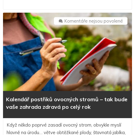
u
Komentáře nejsou povolené
textu
s
názv
Kalen
postř
ovocn
stro
–
tak
bude
Kalendář postřiků ovocných stromů – tak bude
vaše
vaše zahrada zdravá po celý rok
zahra
zdrav
Když někdo poprvé zasadí ovocný strom, obvykle myslí
po
hlavně na úrodu… větve obtěžkané plody, šťavnatá jablka,
celý