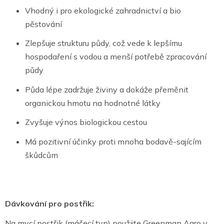
Vhodný i pro ekologické zahradnictví a bio
pěstování
Zlepšuje strukturu půdy, což vede k lepšímu
hospodaření s vodou a menší potřebě zpracování
půdy
Půda lépe zadržuje živiny a dokáže přeměnit
organickou hmotu na hodnotné látky
Zvyšuje výnos biologickou cestou
Má pozitivní účinky proti mnoha bodavě-sajícím
škůdcům
Dávkování pro postřik:
Na mycí postřik (máčecí typ) použijte Greenman Agro v