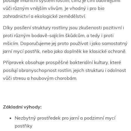
posiluje imunitní systém rostlin, čímž je činí odolnějšími
vůči různým vnějším vlivům. Je vhodný i pro bio
zahradnictví a ekologické zemědělství.
Díky posílení struktury rostliny jsou zkušenosti pozitivní i
proti různým bodavě-sajícím škůdcům, a tedy i proti
mšicím. Doporučujeme jej proto používat i jako samostatný
jarní mycí postřik, nebo jako doplněk ke klasické ochraně.
Přípravek obsahuje prospěšné bakteriální kultury, které
posilují obranyschopnost rostlin, jejich strukturu i odolnost
vůči stresu a houbovým chorobám.
Základní výhody:
Nezbytný prostředek pro jarní a podzimní mycí
postřiky