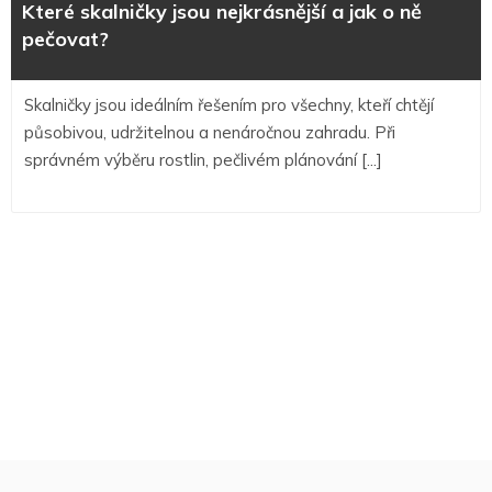
Které skalničky jsou nejkrásnější a jak o ně
ně
pečovat?
pečov
Skalničky jsou ideálním řešením pro všechny, kteří chtějí
působivou, udržitelnou a nenáročnou zahradu. Při
správném výběru rostlin, pečlivém plánování [...]