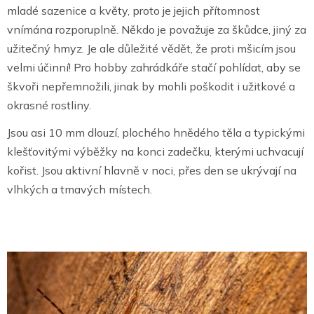
mladé sazenice a květy, proto je jejich přítomnost
vnímána rozporuplně. Někdo je považuje za škůdce, jiný za
užitečný hmyz. Je ale důležité vědět, že proti mšicím jsou
velmi účinní! Pro hobby zahrádkáře stačí pohlídat, aby se
škvoři nepřemnožili, jinak by mohli poškodit i užitkové a
okrasné rostliny.
Jsou asi 10 mm dlouzí, plochého hnědého těla a typickými
klešťovitými výběžky na konci zadečku, kterými uchvacují
kořist. Jsou aktivní hlavně v noci, přes den se ukrývají na
vlhkých a tmavých místech.