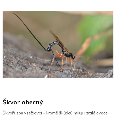
Škvor obecný
Škvoři jsou všežravci – kromě škůdců milují i zralé ovoce,