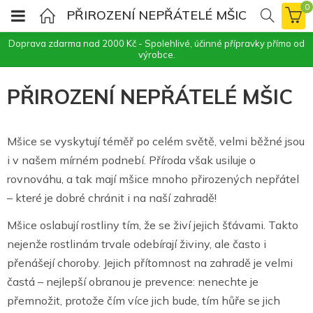
0
PŘIROZENÍ NEPŘÁTELÉ MŠIC
Doprava zdarma nad 2000 Kč - Spolehlivé, účinné přípravky přímo od
výrobce.
PŘIROZENÍ NEPŘÁTELÉ MŠIC
Mšice se vyskytují téměř po celém světě, velmi běžné jsou
i v našem mírném podnebí. Příroda však usiluje o
rovnováhu, a tak mají mšice mnoho přirozených nepřátel
– které je dobré chránit i na naší zahradě!
Mšice oslabují rostliny tím, že se živí jejich šťávami. Takto
nejenže rostlinám trvale odebírají živiny, ale často i
přenášejí choroby. Jejich přítomnost na zahradě je velmi
častá – nejlepší obranou je prevence: nenechte je
přemnožit, protože čím více jich bude, tím hůře se jich