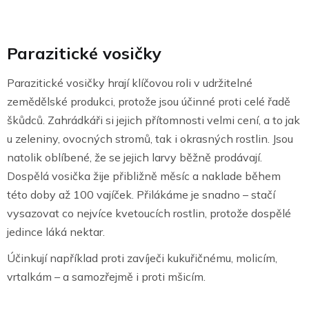
Parazitické vosičky
Parazitické vosičky hrají klíčovou roli v udržitelné
zemědělské produkci, protože jsou účinné proti celé řadě
škůdců. Zahrádkáři si jejich přítomnosti velmi cení, a to jak
u zeleniny, ovocných stromů, tak i okrasných rostlin. Jsou
natolik oblíbené, že se jejich larvy běžně prodávají.
Dospělá vosička žije přibližně měsíc a naklade během
této doby až 100 vajíček. Přilákáme je snadno – stačí
vysazovat co nejvíce kvetoucích rostlin, protože dospělé
jedince láká nektar.
Účinkují například proti zavíječi kukuřičnému, molicím,
vrtalkám – a samozřejmě i proti mšicím.