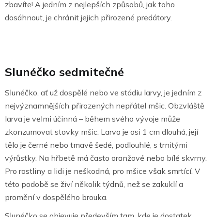
zbavíte! A jedním z nejlepších způsobů, jak toho
dosáhnout, je chránit jejich přirozené predátory.
Slunéčko sedmitečné
Slunéčko, ať už dospělé nebo ve stádiu larvy, je jedním z
nejvýznamnějších přirozených nepřátel mšic. Obzvláště
larva je velmi účinná – během svého vývoje může
zkonzumovat stovky mšic. Larva je asi 1 cm dlouhá, její
tělo je černé nebo tmavě šedé, podlouhlé, s trnitými
výrůstky. Na hřbetě má často oranžové nebo bílé skvrny.
Pro rostliny a lidi je neškodná, pro mšice však smrtící. V
této podobě se živí několik týdnů, než se zakuklí a
promění v dospělého brouka.
Slunéčko se objevuje především tam, kde je dostatek