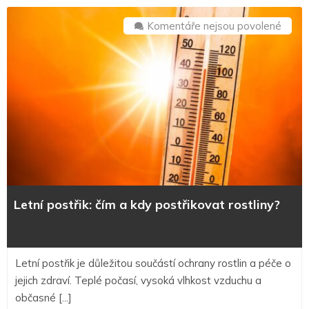
u
Komentáře nejsou povolené
textu
s
názv
Letní
postři
čím
a
kdy
postř
rostli
Letní postřik: čím a kdy postřikovat rostliny?
Letní postřik je důležitou součástí ochrany rostlin a péče o
jejich zdraví. Teplé počasí, vysoká vlhkost vzduchu a
občasné [...]