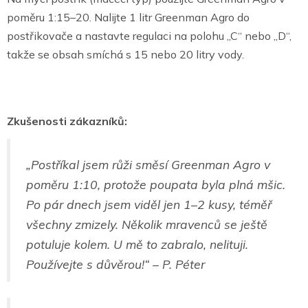
poměru 1:15–20. Nalijte 1 litr Greenman Agro do
postřikovače a nastavte regulaci na polohu „C“ nebo „D“,
takže se obsah smíchá s 15 nebo 20 litry vody.
Zkušenosti zákazníků:
„Postříkal jsem růži směsí Greenman Agro v
poměru 1:10, protože poupata byla plná mšic.
Po pár dnech jsem viděl jen 1–2 kusy, téměř
všechny zmizely. Několik mravenců se ještě
potuluje kolem. U mě to zabralo, nelituji.
Používejte s důvěrou!“ – P. Péter