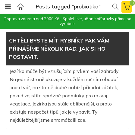
0
Posts tagged "probiotika"
Doprava zdarma nad 2000 Kč - Spolehlivé, účinné přípravky přímo od
výrobce.
CHTĚLI BYSTE MÍT RYBNÍK? PAK VÁM
PŘINÁŠÍME NĚKOLIK RAD, JAK SI HO
POSTAVIT.
Jezírko může být vzrušujícím prvkem vaší zahrady.
Na jedné straně ukazuje v každém ročním období
jinou tvář, na straně druhé nabízí přírodní zážitek,
pokud zajistíte správné podmínky pro rozvoj
vegetace. Jezírka jsou stále oblíbenější, a proto
existuje nespočet tipů, jak je vybavit. Ty
nejdůležitější jsme shromáždili zde.